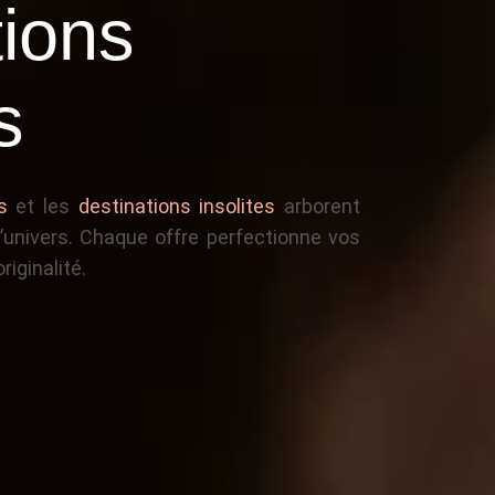
tions
s
s
et les
destinations insolites
arborent
’univers. Chaque offre perfectionne vos
riginalité.