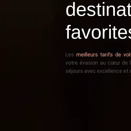
destina
favorite
Les
meilleurs tarifs de vol
votre évasion au cœur de l
séjours avec excellence et o