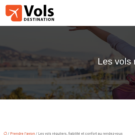
Les vols 
/
Prendre l'avion
/ Les vols réguliers, fiabilité et confort au rendez-vous